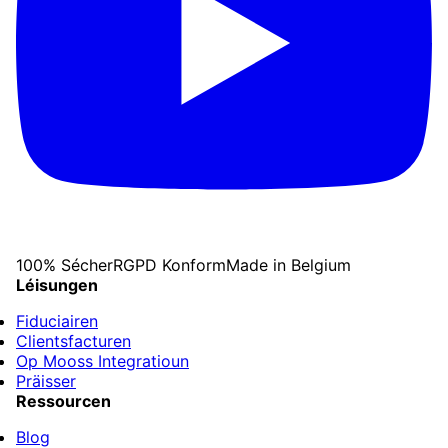
100% Sécher
RGPD Konform
Made in Belgium
Léisungen
Fiduciairen
Clientsfacturen
Op Mooss Integratioun
Präisser
Ressourcen
Blog