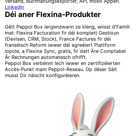
Versand, Buchhaltungsexporter, API, mobil Appen.
LinkedIn
Déi aner Flexina-Produkter
Gëtt Peppol Box iergendwann ze kleng, wiisst d'Famill
mat: Flexina Facturation fir déi komplett Gestioun
(Devisen, CRM, Stock), France Factures fir déi
franséisch Reform iwwer déi agreéiert Plattform
iopole, a Flexina Sync, gratis, fir datt Äre Comptabel
Är Rechnungen automatesch ofrifft.
Peppol Box verbënnt Iech iwwer en zertifizéierten
Accès-Punkt mam Peppol-Reseau. Op dëser Säit
musst Dir näischt konfiguréieren.