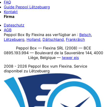
FAQ
Guide Peppol Lëtzebuerg
Kontakt
Firma
Dateschutz
AGB
Peppol Box By Flexina ass verfügbar an :
Belsch
,
Lëtzebuerg
,
Holland
,
Däitschland
,
Frankräich
Peppol Box — Flexina SRL (2008) — BCE
0895.193.994 — Boulevard de la Sauvenière 144, 4000
Liège, Belgique —
Iwwer eis
2008 - 2026 Peppol Box vum Flexina. Service
disponibel zu Lëtzebuerg