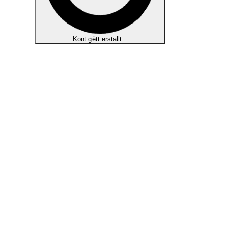
Kont gëtt erstallt...