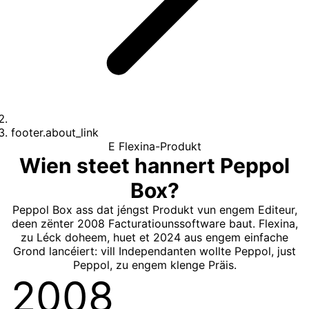
footer.about_link
E Flexina-Produkt
Wien steet hannert Peppol
Box?
Peppol Box ass dat jéngst Produkt vun engem Editeur,
deen zënter 2008 Facturatiounssoftware baut. Flexina,
zu Léck doheem, huet et 2024 aus engem einfache
Grond lancéiert: vill Independanten wollte Peppol, just
Peppol, zu engem klenge Präis.
2008