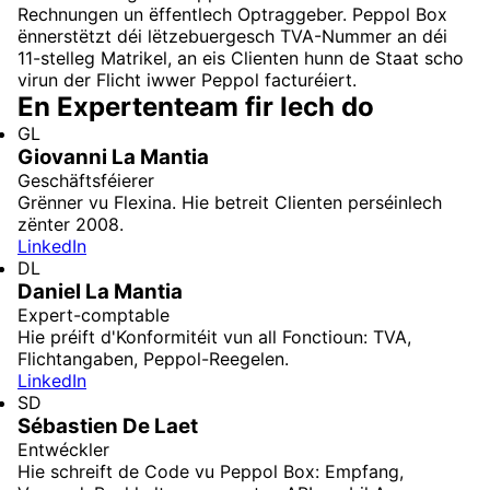
Rechnungen un ëffentlech Optraggeber. Peppol Box
ënnerstëtzt déi lëtzebuergesch TVA-Nummer an déi
11-stelleg Matrikel, an eis Clienten hunn de Staat scho
virun der Flicht iwwer Peppol facturéiert.
En Expertenteam fir Iech do
GL
Giovanni La Mantia
Geschäftsféierer
Grënner vu Flexina. Hie betreit Clienten perséinlech
zënter 2008.
LinkedIn
DL
Daniel La Mantia
Expert-comptable
Hie préift d'Konformitéit vun all Fonctioun: TVA,
Flichtangaben, Peppol-Reegelen.
LinkedIn
SD
Sébastien De Laet
Entwéckler
Hie schreift de Code vu Peppol Box: Empfang,