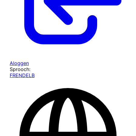
Aloggen
Sprooch:
FR
EN
DE
LB