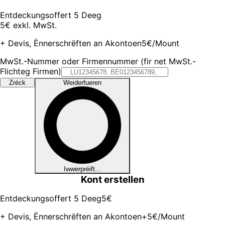
Entdeckungsoffert 5 Deeg
5€
exkl. MwSt.
+ Devis, Ënnerschrëften an Akontoen
5€/Mount
MwSt.-Nummer oder Firmennummer (fir net MwSt.-
Flichteg Firmen)
Zréck
Weiderfueren
Iwwerpréift...
Kont erstellen
Entdeckungsoffert 5 Deeg
5€
+ Devis, Ënnerschrëften an Akontoen
+5€/Mount