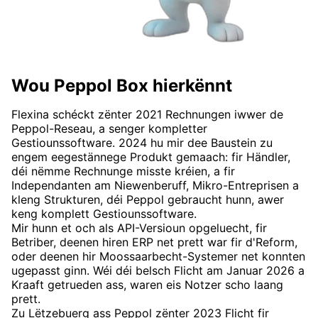
Wou Peppol Box hierkënnt
Flexina schéckt zënter 2021 Rechnungen iwwer de
Peppol-Reseau, a senger kompletter
Gestiounssoftware. 2024 hu mir dee Baustein zu
engem eegestännege Produkt gemaach: fir Händler,
déi nëmme Rechnunge misste kréien, a fir
Independanten am Niewenberuff, Mikro-Entreprisen a
kleng Strukturen, déi Peppol gebraucht hunn, awer
keng komplett Gestiounssoftware.
Mir hunn et och als API-Versioun opgeluecht, fir
Betriber, deenen hiren ERP net prett war fir d'Reform,
oder deenen hir Moossaarbecht-Systemer net konnten
ugepasst ginn. Wéi déi belsch Flicht am Januar 2026 a
Kraaft getrueden ass, waren eis Notzer scho laang
prett.
Zu Lëtzebuerg ass Peppol zënter 2023 Flicht fir