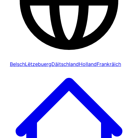
Belsch
Lëtzebuerg
Däitschland
Holland
Frankräich