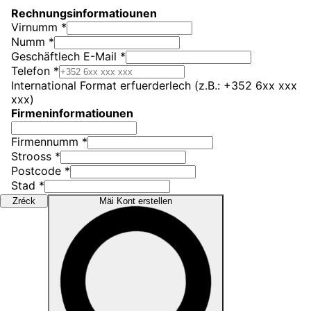
Rechnungsinformatiounen
Virnumm *
Numm *
Geschäftlech E-Mail *
Telefon *
International Format erfuerderlech (z.B.: +352 6xx xxx
xxx)
Firmeninformatiounen
Firmennumm *
Strooss *
Postcode *
Stad *
Zréck
Mäi Kont erstellen