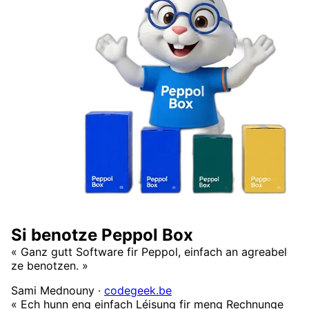
Si benotze Peppol Box
« Ganz gutt Software fir Peppol, einfach an agreabel
ze benotzen. »
Sami Mednouny
·
codegeek.be
« Ech hunn eng einfach Léisung fir meng Rechnunge