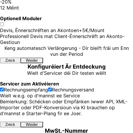
-20%
12 Méint
Optionell Moduler
Devis, Ënnerschrëften an Akontoen
+5€/Mount
Professionell Devis mat Client-Ënnerschrëft an Akonto-
Gestioun
Keng automatesch Verlängerung - Dir bleift fräi um Enn
vun der Period
Zréck
Weider
Konfiguréiert Är Entdeckung
Wielt d'Servicer déi Dir testen wëllt
Servicer zum Aktivéieren
Rechnungsempfang
Rechnungsversand
Wielt w.e.g. op d'mannst ee Service
Bemierkung:
Schécken oder Empfänken iwwer API, XML-
Importer oder PDF-Konversioun via KI brauchen op
d'mannst e Starter-Plang fir ee Joer.
Zréck
Weider
MwSt.-Nummer