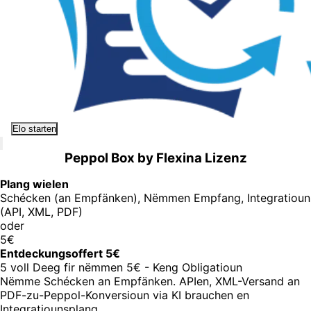
Elo starten
Peppol Box by Flexina Lizenz
Plang wielen
Schécken (an Empfänken), Nëmmen Empfang, Integratioun
(API, XML, PDF)
oder
5€
Entdeckungsoffert 5€
5 voll Deeg fir nëmmen 5€ - Keng Obligatioun
Nëmme Schécken an Empfänken. APIen, XML-Versand an
PDF-zu-Peppol-Konversioun via KI brauchen en
Integratiounsplang.