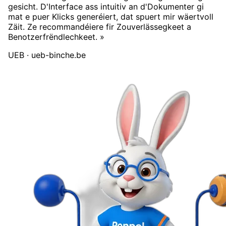
gesicht. D'Interface ass intuitiv an d'Dokumenter gi
mat e puer Klicks generéiert, dat spuert mir wäertvoll
Zäit. Ze recommandéiere fir Zouverlässegkeet a
Benotzerfrëndlechkeet. »
UEB
· ueb-binche.be