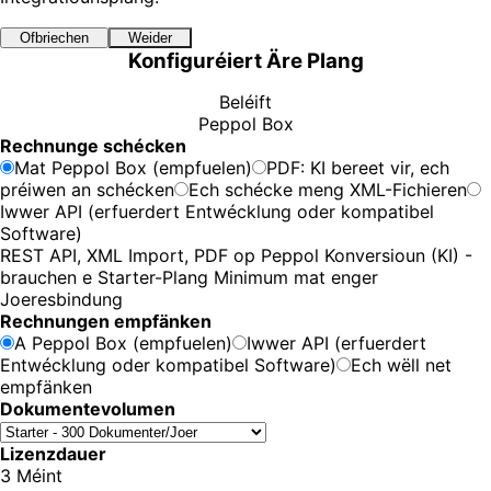
Ofbriechen
Weider
Konfiguréiert Äre Plang
Beléift
Peppol Box
Rechnunge schécken
Mat Peppol Box (empfuelen)
PDF: KI bereet vir, ech
préiwen an schécken
Ech schécke meng XML-Fichieren
Iwwer API (erfuerdert Entwécklung oder kompatibel
Software)
REST API, XML Import, PDF op Peppol Konversioun (KI) -
brauchen e Starter-Plang Minimum mat enger
Joeresbindung
Rechnungen empfänken
A Peppol Box (empfuelen)
Iwwer API (erfuerdert
Entwécklung oder kompatibel Software)
Ech wëll net
empfänken
Dokumentevolumen
Lizenzdauer
3 Méint